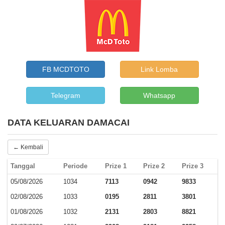
FB MCDTOTO
Link Lomba
Telegram
Whatsapp
DATA KELUARAN DAMACAI
← Kembali
Tanggal
Periode
Prize 1
Prize 2
Prize 3
05/08/2026
1034
7113
0942
9833
02/08/2026
1033
0195
2811
3801
01/08/2026
1032
2131
2803
8821