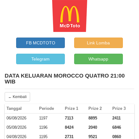
FB MCDTOTO
Link Lomba
Telegram
Whatsapp
DATA KELUARAN MOROCCO QUATRO 21:00
WIB
← Kembali
Tanggal
Periode
Prize 1
Prize 2
Prize 3
06/08/2026
1197
7113
8895
2411
05/08/2026
1196
8424
2040
6846
04/08/2026
1195
2731
9521
0860